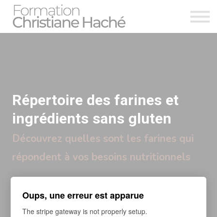
Catalogue des cours
Contactez-moi
Blogue
À propos
Se connecter
Répertoire des farines et
ingrédients sans gluten
Découvrez quelles sont les farines qui
répondent à vos besoins nutritionnels
Oups, une erreur est apparue
The stripe gateway is not properly setup.