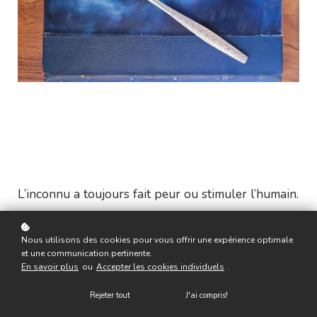
L’inconnu a toujours fait peur ou stimuler l’humain.
Pour les uns, on ne sait pas à quoi s’attendre et ça
Nous utilisons des cookies pour vous offrir une expérience optimale
génère une source d’anxiété, pour les autres, cela
et une communication pertinente.
En savoir plus
ou
Accepter les cookies individuels
.
crée de l’excitation et stimule le goût de l’aventure.
Rejeter tout
J'ai compris!